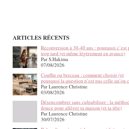
ARTICLES RÉCENTS
Reconversion à 30-40 ans : pourquoi c’est 
trop tard (et même légèrement en avance)
Par S.Hakima
07/08/2026
Couffin ou berceau : comment choisir (et
pourquoi la question n’est pas celle qu’on c
Par Laurence Christine
03/08/2026
Désencombrer sans culpabiliser : la métho
douce pour alléger ta maison (et ta tête)
Par Laurence Christine
30/07/2026