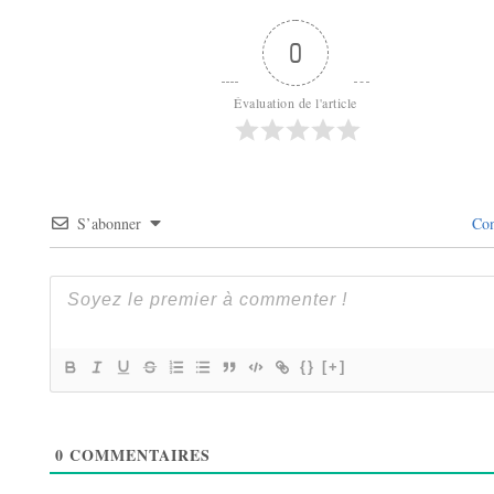
0
Évaluation de l'article
S’abonner
Con
{}
[+]
0
COMMENTAIRES