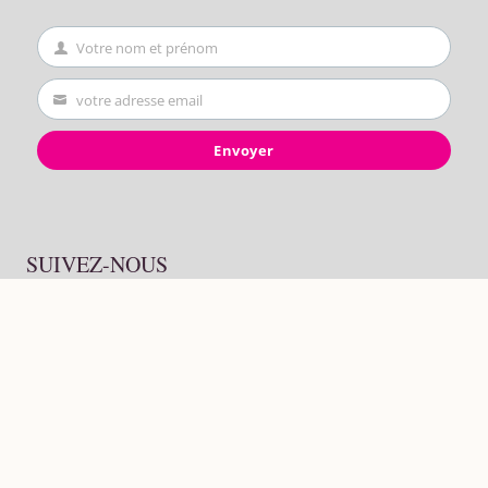
Votre nom et prénom
First
Name
votre adresse email
Your
email
Envoyer
SUIVEZ-NOUS
© 2026 La Bonne Copine By
Wdata-mg.info
Français
Mentions légales
CGU