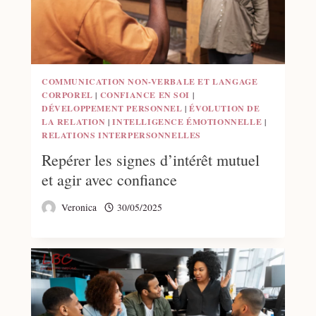
COMMUNICATION NON-VERBALE ET LANGAGE
CORPOREL
|
CONFIANCE EN SOI
|
DÉVELOPPEMENT PERSONNEL
|
ÉVOLUTION DE
LA RELATION
|
INTELLIGENCE ÉMOTIONNELLE
|
RELATIONS INTERPERSONNELLES
Repérer les signes d’intérêt mutuel
et agir avec confiance
Veronica
30/05/2025