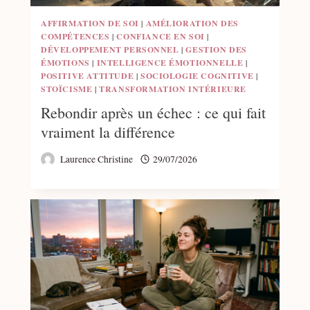
AFFIRMATION DE SOI
|
AMÉLIORATION DES
COMPÉTENCES
|
CONFIANCE EN SOI
|
DÉVELOPPEMENT PERSONNEL
|
GESTION DES
ÉMOTIONS
|
INTELLIGENCE ÉMOTIONNELLE
|
POSITIVE ATTITUDE
|
SOCIOLOGIE COGNITIVE
|
STOÏCISME
|
TRANSFORMATION INTÉRIEURE
Rebondir après un échec : ce qui fait
vraiment la différence
Laurence Christine
29/07/2026