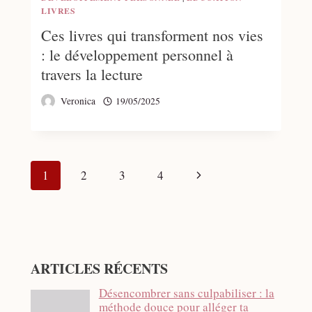
LIVRES
Ces livres qui transforment nos vies
: le développement personnel à
travers la lecture
Veronica
19/05/2025
Navigation
Page
1
2
3
4
de
suivante
page
ARTICLES RÉCENTS
Désencombrer sans culpabiliser : la
méthode douce pour alléger ta