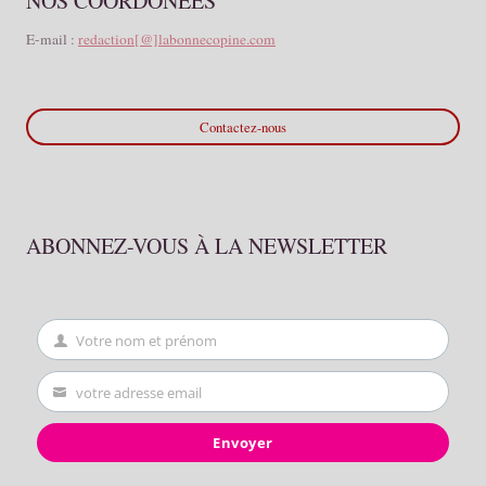
NOS COORDONÉES
E-mail :
redaction[@]labonnecopine.com
Contactez-nous
ABONNEZ-VOUS À LA NEWSLETTER
Votre nom et prénom
First
Name
votre adresse email
Your
email
Envoyer