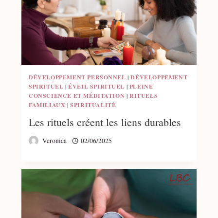
DÉVELOPPEMENT PERSONNEL
|
DÉVELOPPEMENT
SPIRITUEL
|
ÉVEIL SPIRITUEL
|
PLEINE
CONSCIENCE ET MÉDITATION
|
RITUELS
FAMILIAUX
|
SPIRITUALITÉ
Les rituels créent les liens durables
Veronica
02/06/2025