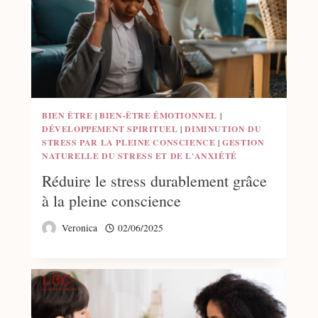
BIEN ÊTRE
|
BIEN-ÊTRE ÉMOTIONNEL
|
DÉVELOPPEMENT SPIRITUEL
|
DIMINUTION DU
STRESS PAR LA PLEINE CONSCIENCE
|
GESTION
NATURELLE DU STRESS ET DE L'ANXIÉTÉ
Réduire le stress durablement grâce
à la pleine conscience
Veronica
02/06/2025