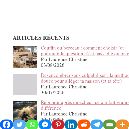
ARTICLES RÉCENTS
Couffin ou berceau : comment choisir (et
pourquoi la question n’est pas celle qu’on c
Par Laurence Christine
03/08/2026
Désencombrer sans culpabiliser : la métho
douce pour alléger ta maison (et ta tête)
Par Laurence Christine
30/07/2026
Rebondir après un échec : ce qui fait vraim
différence
Par Laurence Christine
29/07/2026