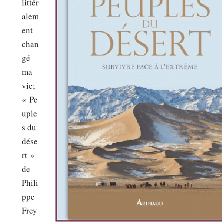
littér
alem
ent
chan
gé
ma
vie;
« Pe
uple
s du
dése
rt »
de
Phili
ppe
Frey