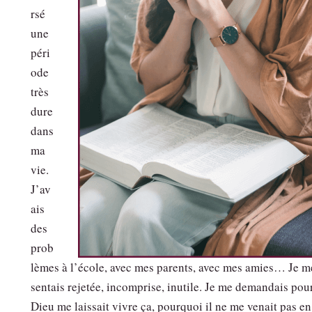
rsé
une
péri
ode
très
dure
dans
ma
vie.
J’av
ais
des
prob
lèmes à l’école, avec mes parents, avec mes amies… Je m
sentais rejetée, incomprise, inutile. Je me demandais pou
Dieu me laissait vivre ça, pourquoi il ne me venait pas en