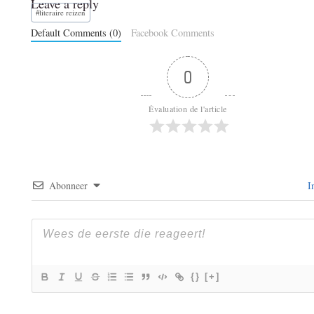
Leave a reply
Bericht
#
literaire reizen
tags:
Default Comments (0)
Facebook Comments
0
Évaluation de l'article
Abonneer
I
{}
[+]