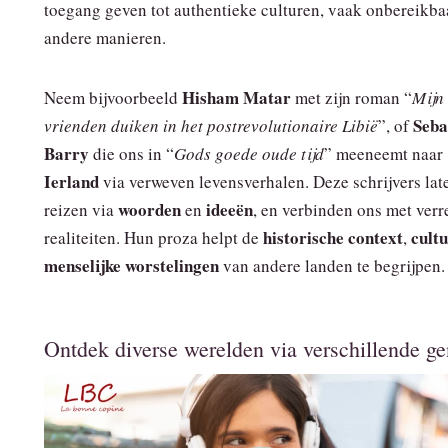
toegang geven tot authentieke culturen, vaak onbereikba
andere manieren.
Hisham Matar
Neem bijvoorbeeld
met zijn roman “
Mijn
Seba
vrienden duiken in het postrevolutionaire Libië
”, of
Barry
die ons in “
Gods goede oude tijd
” meeneemt naar
Ierland
via verweven levensverhalen. Deze schrijvers lat
woorden
ideeën
reizen via
en
, en verbinden ons met verr
historische context
cult
realiteiten. Hun proza helpt de
,
menselijke worstelingen
van andere landen te begrijpen.
Ontdek diverse werelden via verschillende ge