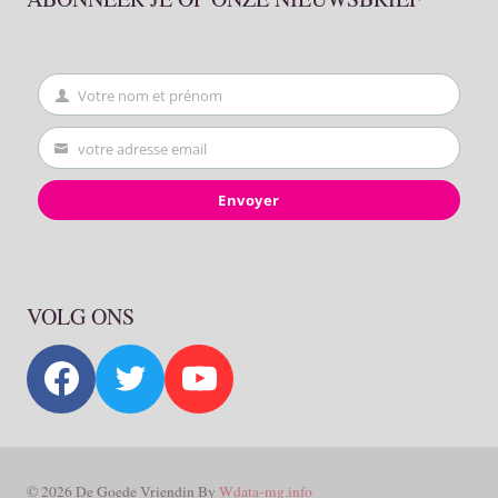
Votre nom et prénom
First
Name
votre adresse email
Your
email
Envoyer
VOLG ONS
© 2026 De Goede Vriendin By
Wdata-mg.info