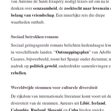
van Antoine de Saint‑Exupéry nodigt lezers uit om na te
eenzaamheid
zoektocht naar levenszin
denken over
, de
e
belang van vriendschap
. Een innerlijke reis die diepe
waarheden onthult.
Sociaal betrokken romans
Sociaal geëngageerde romans belichten hedendaagse kwe
Ontsnappingsplan
in verschillende landen. “
” van Adolfo
Casares, bijvoorbeeld, toont het Spanje onder dictatuur, 
politiek geweld
nadruk op
, onderdrukte samenlevingen 
rebellen
.
Wereldwijde stemmen voor culturele diversiteit
De rijkdom van internationale literatuur komt voort uit d
Libië
Ierland
diversiteit van de stemmen. Auteurs uit
,
,
Colombia
Rusland
Slovenië
Cuba
,
,
en
bieden unieke