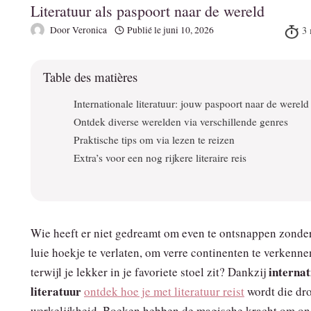
Literatuur als paspoort naar de wereld
Door
Veronica
Publié le
juni 10, 2026
Table des matières
Internationale literatuur: jouw paspoort naar de wereld
Ontdek diverse werelden via verschillende genres
Praktische tips om via lezen te reizen
Extra’s voor een nog rijkere literaire reis
Wie heeft er niet gedreamt om even te ontsnappen zonder
luie hoekje te verlaten, om verre continenten te verkenne
internat
terwijl je lekker in je favoriete stoel zit? Dankzij
literatuur
ontdek hoe je met literatuur reist
wordt die dr
werkelijkheid. Boeken hebben de magische kracht om on