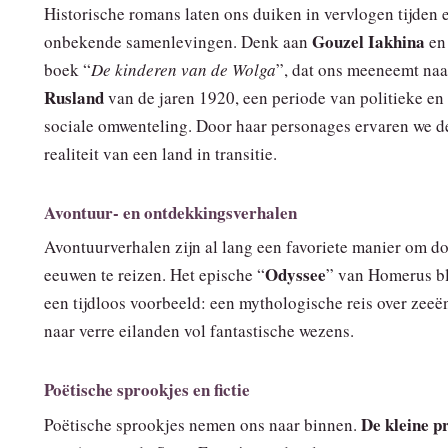
Historische romans laten ons duiken in vervlogen tijden 
Gouzel Iakhina
onbekende samenlevingen. Denk aan
en
boek “
De kinderen van de Wolga
”, dat ons meeneemt naa
Rusland
van de jaren 1920, een periode van politieke en
sociale omwenteling. Door haar personages ervaren we d
realiteit van een land in transitie.
Avontuur- en ontdekkingsverhalen
Avontuurverhalen zijn al lang een favoriete manier om d
Odyssee
eeuwen te reizen. Het epische “
” van Homerus bl
een tijdloos voorbeeld: een mythologische reis over zeeë
naar verre eilanden vol fantastische wezens.
Poëtische sprookjes en fictie
De kleine p
Poëtische sprookjes nemen ons naar binnen.