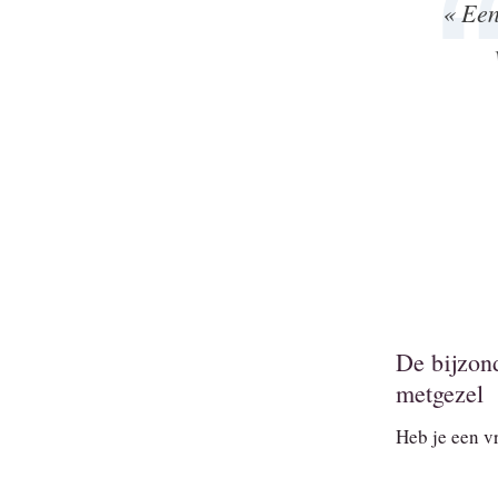
« Een
De bijzond
metgezel
Heb je een vr