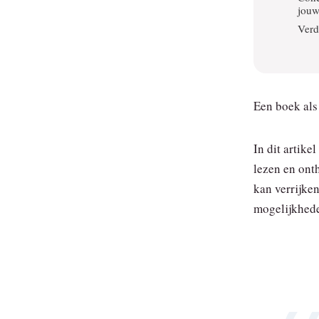
jouw
Verd
Een boek als 
In dit artike
lezen en onth
kan verrijke
mogelijkhed