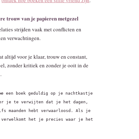
l
ontdek hoe boeken een stille vriend zijn
.
re trouw van je papieren metgezel
laties strijden vaak met conflicten en
ken verwachtingen.
t altijd voor je klaar, trouw en constant,
l, zonder kritiek en zonder je ooit in de
.
oe
een boek geduldig op je nachtkastje
er je te verwijten dat je het dagen,
lfs maanden hebt verwaarloosd. Als je
 verwelkomt het je precies waar je het