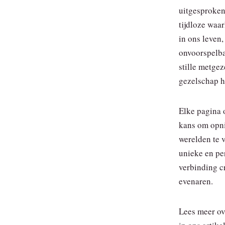
uitgesproke
tijdloze waar
in ons leven,
onvoorspelba
stille metgez
gezelschap h
Elke pagina 
kans om opni
werelden te v
unieke en pe
verbinding c
evenaren.
Lees meer ov