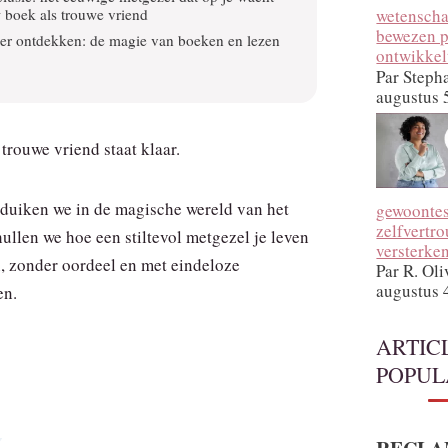
 boek als trouwe vriend
wetenscha
bewezen p
er ontdekken: de magie van boeken en lezen
ontwikkel
Par Steph
augustus 
trouwe vriend staat klaar.
l duiken we in de magische wereld van het
gewoontes
zelfvertr
ullen we hoe een stiltevol metgezel je leven
versterke
n, zonder oordeel en met eindeloze
Par R. Oli
augustus 
en.
ARTIC
POPUL