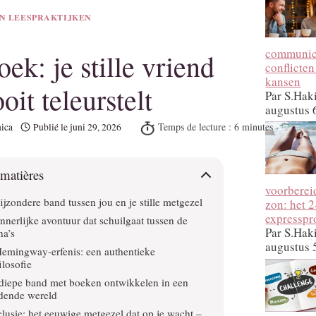
N LEESPRAKTIJKEN
communica
ek: je stille vriend
conflicten
kansen
oit teleurstelt
Par S.Hak
augustus 
ica
Publié le
juni 29, 2026
 matières
voorberei
ijzondere band tussen jou en je stille metgezel
zon: het 
expressp
innerlijke avontuur dat schuilgaat tussen de
Par S.Hak
na’s
augustus 
emingway-erfenis: een authentieke
ilosofie
diepe band met boeken ontwikkelen in een
idende wereld
lusie: het eeuwige metgezel dat op je wacht –