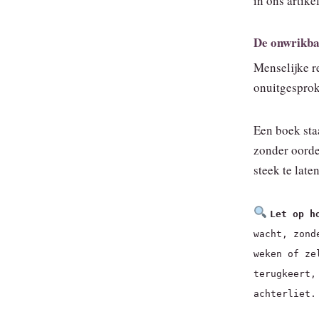
in ons artike
De onwrikba
Menselijke re
onuitgespro
Een boek staa
zonder oordee
steek te laten
Let op h
wacht, zond
weken of ze
terugkeert,
achterliet.