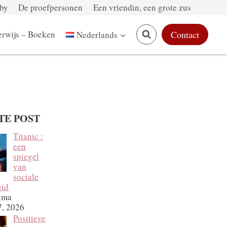
by
De proefpersonen
Een vriendin, een grote zus
rwijs – Boeken
Contact
Nederlands
TE POST
Titanic :
een
spiegel
van
sociale
eid
ima
7, 2026
Positieve