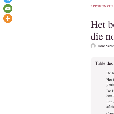
LEESKUNST E
Het bo
die no
Door
Veron
Table des
De b
Het 
pagi
De H
leesf
Een 
afle
Conc