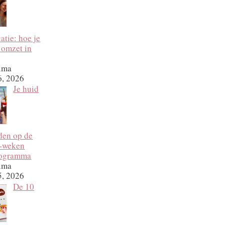
tie: hoe je
 omzet in
ima
6, 2026
Je huid
den op de
2‑weken
rogramma
ima
5, 2026
De 10