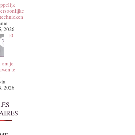
ppelijk
ersoonlijke
technieken
anie
5, 2026
10
 om je
ouwen te
n
via
4, 2026
LES
AIRES