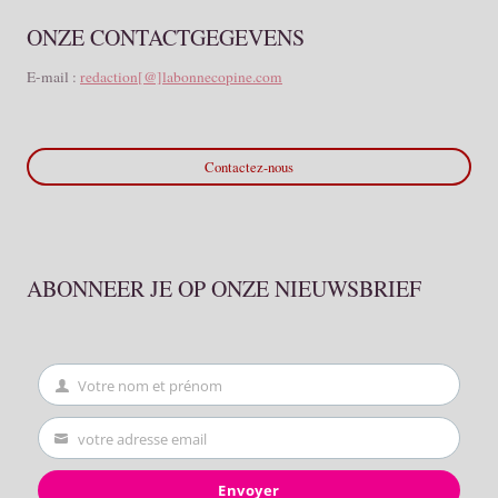
ONZE CONTACTGEGEVENS
E-mail :
redaction[@]labonnecopine.com
Contactez-nous
ABONNEER JE OP ONZE NIEUWSBRIEF
Votre nom et prénom
First
Name
votre adresse email
Your
email
Envoyer