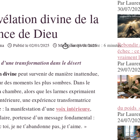
Par Laure
30/07/20
vélation divine de la
nce de Dieu
Rebondir 
ma
Publié le
02/01/2025
Mis à jour
03/01/2025
échec : ce
vraiment l
d’une transformation dans le désert
Par Laure
29/07/20
n divine
peut survenir de manière inattendue,
 des moments les plus sombres. Dans le
a chambre, alors que les larmes exprimaient
intérieure, une expérience transformatrice
du poids 
voix intérieure
e : la manifestation d’une
,
Par Laure
laire, porteuse d’un message fondamental :
24/07/20
c toi, je ne t’abandonne pas, je t’aime. »