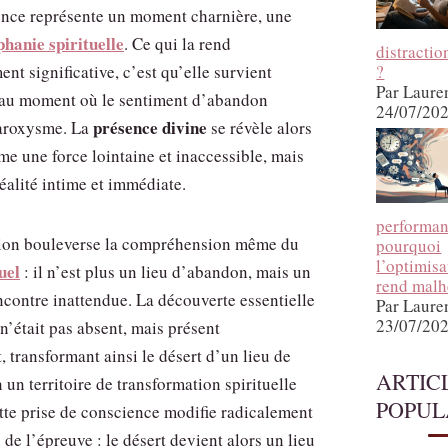
ence représente un moment charnière, une
phanie spirituelle
. Ce qui la rend
distractio
?
ent significative, c’est qu’elle survient
Par Laure
au moment où le sentiment d’abandon
24/07/20
présence divine
paroxysme. La
se révèle alors
e une force lointaine et inaccessible, mais
alité intime et immédiate.
performan
tion bouleverse la compréhension même du
pourquoi
l’optimis
uel
: il n’est plus un lieu d’abandon, mais un
rend mal
ncontre inattendue. La découverte essentielle
Par Laure
23/07/20
n’était pas absent, mais présent
 transformant ainsi le désert d’un lieu de
ARTIC
 un territoire de transformation spirituelle
POPUL
tte prise de conscience modifie radicalement
 de l’épreuve : le désert devient alors un lieu