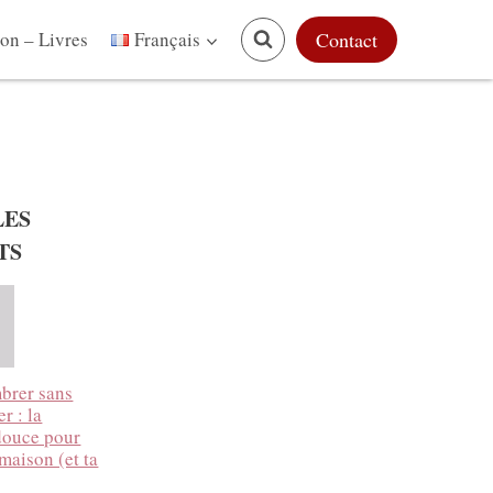
on – Livres
Contact
Français
LES
TS
brer sans
r : la
douce pour
 maison (et ta