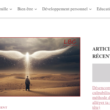
mille
Bien être
Développement personnel
Educati
ARTIC
RÉCEN
Désencom
culpabilise
méthode 
alléger ta
tête)
MENT