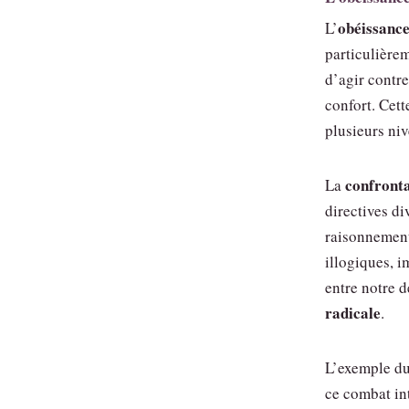
obéissance
L’
particulière
d’agir contre
confort. Cett
plusieurs niv
confronta
La
directives di
raisonnement
illogiques, i
entre notre d
radicale
.
L’exemple d
ce combat int