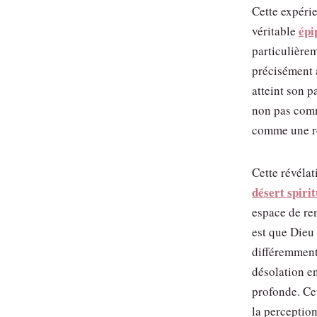
Cette expéri
épi
véritable
particulièrem
précisément 
atteint son 
non pas comm
comme une ré
Cette révéla
désert spirit
espace de re
est que Dieu 
différemment,
désolation en
profonde. Ce
la perception