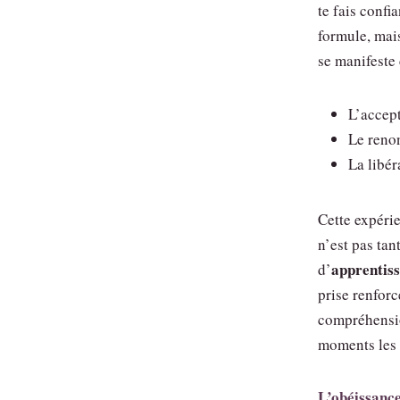
te fais confi
formule, mai
se manifeste
L’accep
Le reno
La libér
Cette expéri
n’est pas tan
apprentis
d’
prise renforc
compréhensio
moments les p
L’obéissanc