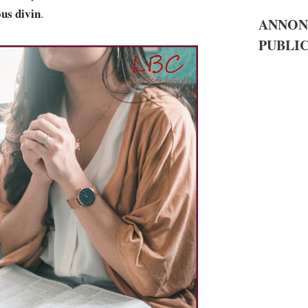
us divin
.
ANNON
PUBLIC