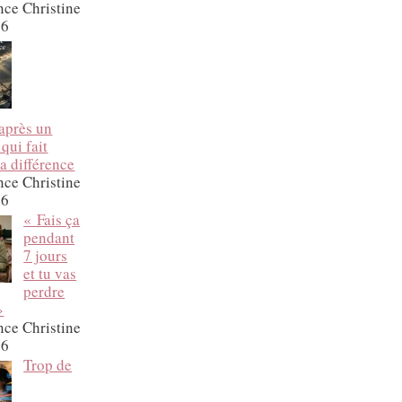
nce Christine
26
après un
 qui fait
a différence
nce Christine
26
« Fais ça
pendant
7 jours
et tu vas
perdre
»
nce Christine
26
Trop de