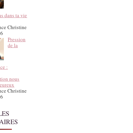
ns dans ta vie
nce Christine
26
Pression
de la
ce :
ation nous
heureux
nce Christine
26
LES
AIRES