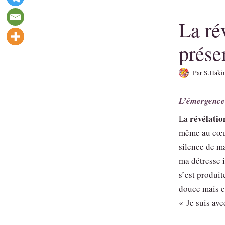
La ré
prése
Par
S.Haki
L’émergence 
révélatio
La
même au cœur
silence de m
ma détresse 
s’est produit
douce mais c
« Je suis ave