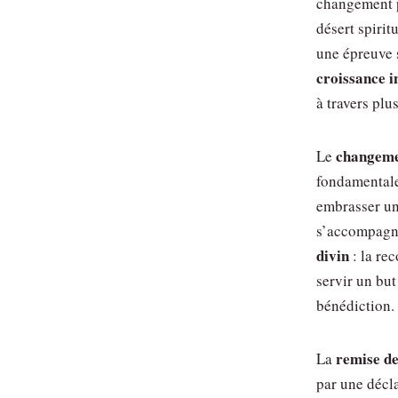
changement p
désert spirit
une épreuve 
croissance i
à travers plu
changeme
Le
fondamentale
embrasser un
s’accompagn
divin
: la re
servir un but
bénédiction.
remise de
La
par une décla