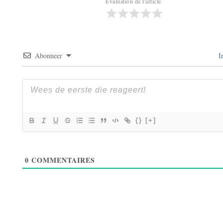
Évaluation de l'article
Abonneer
I
{}
[+]
0
COMMENTAIRES