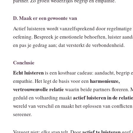
partner. Zo groeit wederzijds begrip en empathie.
D. Maak er een gewoonte van
Actief luisteren wordt vanzelfsprekend door regelmatige
oefening. Bespreek je emotionele behoeften, luister aand
en pas je gedrag aan; dat versterkt de verbondenheid.
Conclusie
Echt luisteren
is een kostbaar cadeau: aandacht, begrip 
harmonieuze,
empathie. Het legt de basis voor een
vertrouwenvolle relatie
waarin beide partners floreren. 
actief luisteren in de relati
geduld en volharding maakt
wereld van verschil en maakt het oplossen van conflicten
sereener.
actief te luisteren
Vergeet niet: elke stap telt. Door
geef j