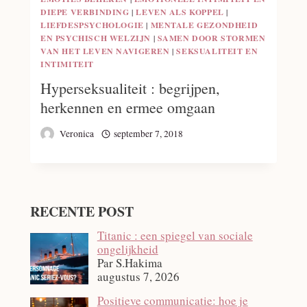
DIEPE VERBINDING
|
LEVEN ALS KOPPEL
|
LIEFDESPSYCHOLOGIE
|
MENTALE GEZONDHEID
EN PSYCHISCH WELZIJN
|
SAMEN DOOR STORMEN
VAN HET LEVEN NAVIGEREN
|
SEKSUALITEIT EN
INTIMITEIT
Hyperseksualiteit : begrijpen,
herkennen en ermee omgaan
Veronica
september 7, 2018
RECENTE POST
Titanic : een spiegel van sociale
ongelijkheid
Par S.Hakima
augustus 7, 2026
Positieve communicatie: hoe je