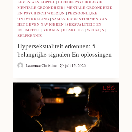
LEVEN ALS KOPPEL
|
LIEFDESPSYCHOLOGIE
|
MENTALE GEZONDHEID
|
MENTALE GEZONDHEID
EN PSYCHISCH WELZIJN
|
PERSOONLIJKE
ONTWIKKELING
|
SAMEN DOOR STORMEN VAN
HET LEVEN NAVIGEREN
|
SEKSUALITEIT EN
INTIMITEIT
|
VERKEN JE EMOTIES
|
WELZIJN
|
ZELFKENNIS
Hyperseksualiteit erkennen: 5
belangrijke signalen En oplossingen
Laurence Christine
juli 15, 2026