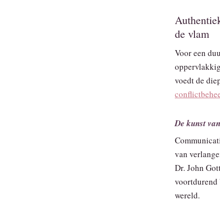
Authentie
de vlam
Voor een du
oppervlakkig
voedt de die
conflictbehe
De kunst van
Communicatie
van verlange
Dr. John Got
voortdurend 
wereld.