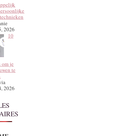
ppelijk
ersoonlijke
technieken
anie
5, 2026
10
 om je
ouwen te
n
via
4, 2026
LES
AIRES