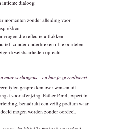
n intieme dialoog:
er momenten zonder afleiding voor
esprekken
n vragen die reflectie uitlokken
actief, zonder onderbreken of te oordelen
 eigen kwetsbaarheden oprecht
n naar verlangens – en hoe je ze realiseert
 vermijden gesprekken over wensen uit
ngst voor afwijzing. Esther Perel, expert in
erleiding, benadrukt een veilig podium waar
edeeld mogen worden zonder oordeel.
erpen zijn bij jullie “taboe” geworden?