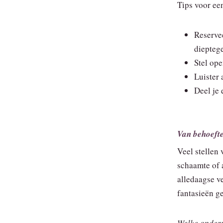
Tips voor ee
Reserve
diepteg
Stel ope
Luister 
Deel je
Van behoefte
Veel stellen
schaamte of a
alledaagse v
fantasieën g
Welke onderw