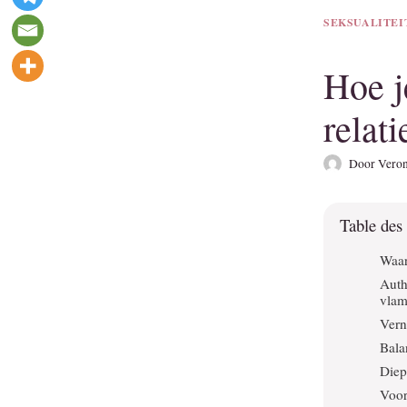
SEKSUALITEI
Hoe j
relat
Door
Veron
Table des
Waar
Auth
vla
Vern
Bala
Diep
Voor