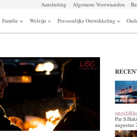
Aansluiting
Algemene Voorwaarden
Ba
Familie
Welzijn
Persoonlijke Ontwikkeling
Onde
RECEN
ongelijkh
Par S.Hak
augustus 