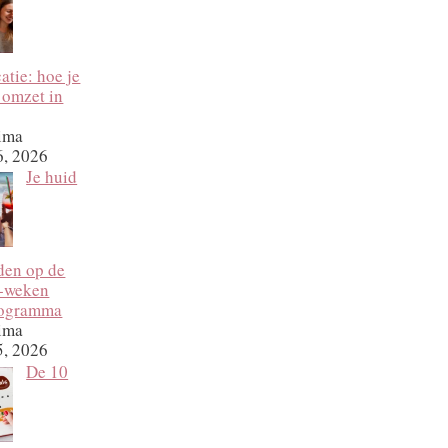
tie: hoe je
 omzet in
ima
6, 2026
Je huid
den op de
2‑weken
rogramma
ima
5, 2026
De 10