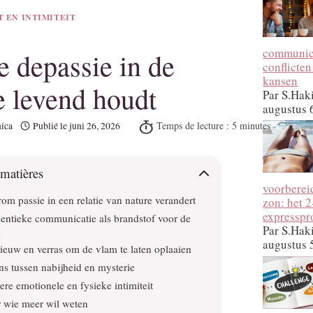
T EN INTIMITEIT
communica
e depassie in de
conflicten
kansen
ie levend houdt
Par S.Hak
augustus 
ica
Publié le
juni 26, 2026
 matières
voorberei
om passie in een relatie van nature verandert
zon: het 
expressp
entieke communicatie als brandstof voor de
Par S.Hak
m
augustus 
ieuw en verras om de vlam te laten oplaaien
ns tussen nabijheid en mysterie
ere emotionele en fysieke intimiteit
 wie meer wil weten