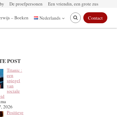
by
De proefpersonen
Een vriendin, een grote zus
rwijs – Boeken
Contact
Nederlands
TE POST
Titanic :
een
spiegel
van
sociale
eid
ima
7, 2026
Positieve