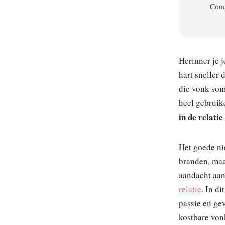
Conc
Herinner je j
hart sneller 
die vonk som
heel gebruike
in de relatie
Het goede ni
branden, maa
aandacht aa
relatie
. In d
passie en ge
kostbare von