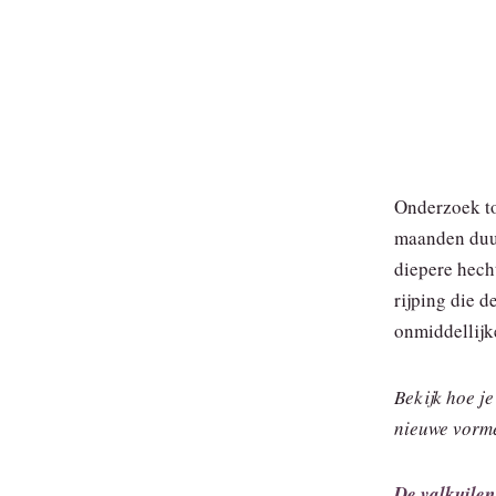
Onderzoek to
maanden duur
diepere hech
rijping die de
onmiddellijke
Bekijk hoe je
nieuwe vorme
De valkuilen