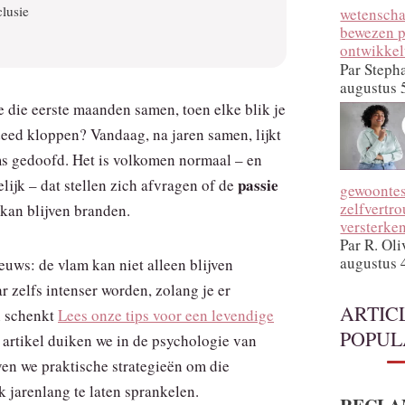
lusie
wetenscha
bewezen p
ontwikkel
Par Steph
augustus 
e die eerste maanden samen, toen elke blik je
deed kloppen? Vandaag, na jaren samen, lijkt
s gedoofd. Het is volkomen normaal – en
passie
lijk – dat stellen zich afvragen of de
gewoontes
zelfvertr
kan blijven branden.
versterke
Par R. Oli
augustus 
euws: de vlam kan niet alleen blijven
r zelfs intenser worden, zolang je er
ARTIC
n schenkt
Lees onze tips voor een levendige
POPUL
it artikel duiken we in de psychologie van
ven we praktische strategieën om die
k jarenlang te laten sprankelen.