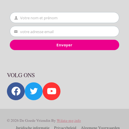
Votre nom et prénom
First
Name
votre adresse email
Your
email
Envoyer
VOLG ONS
© 2026 De Goede Vriendin By
Wdata-mg.info
Juridische informatie
Privacybeleid
Algemene Voorwaarden