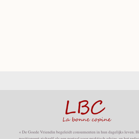
« De Goede Vriendin begeleidt consumenten in hun dagelijks leven. H
positioneert zichzelf als een portaal voor praktisch advies, en het reda