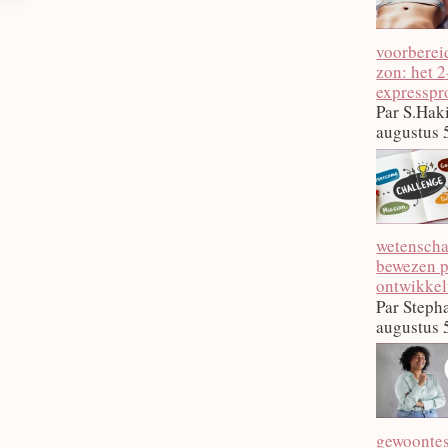
voorberei
zon: het 
expressp
Par S.Hak
augustus 
wetenscha
bewezen p
ontwikkel
Par Steph
augustus 
gewoontes