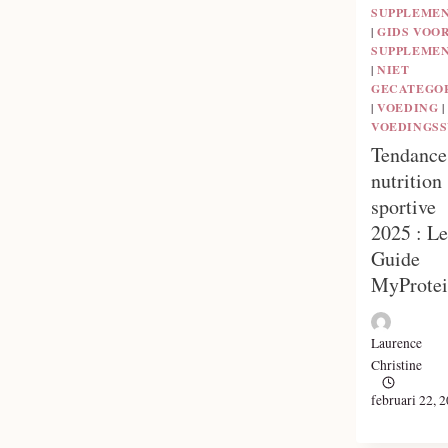
SUPPLEME
|
GIDS VOO
SUPPLEME
|
NIET
GECATEGO
|
VOEDING
|
VOEDINGS
Tendance
nutrition
sportive
2025 : Le
Guide
MyProte
Laurence
Christine
februari 22, 