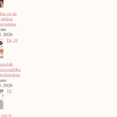
den op de
2‑weken
rogramma
ima
5, 2026
De 10
ppelijk
ersoonlijke
technieken
anie
5, 2026
10
 om je