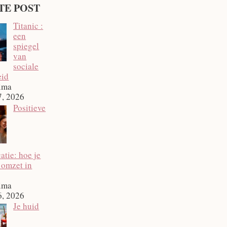
TE POST
Titanic :
een
spiegel
van
sociale
eid
ima
7, 2026
Positieve
tie: hoe je
 omzet in
ima
6, 2026
Je huid