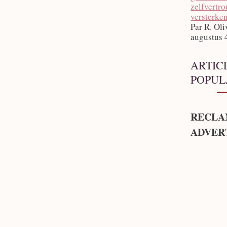
zelfvertr
versterke
Par R. Oli
augustus 
ARTIC
POPUL
RECLA
ADVER