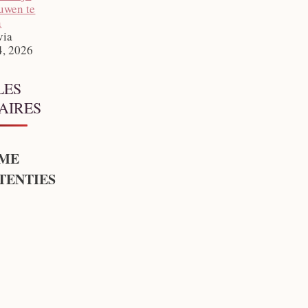
ouwen te
n
via
4, 2026
LES
AIRES
ME
TENTIES