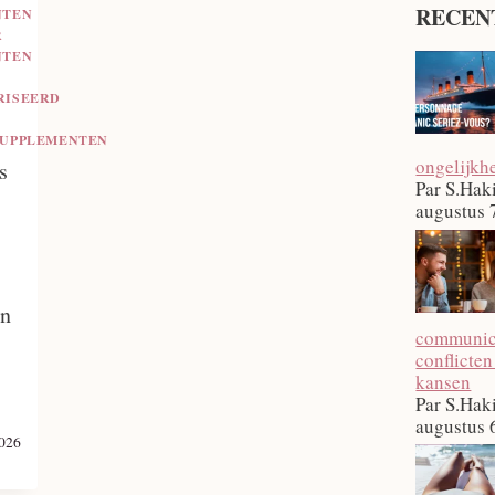
RECEN
NTEN
R
NTEN
RISEERD
SUPPLEMENTEN
ongelijkh
s
Par S.Hak
augustus 
in
communica
conflicten
kansen
Par S.Hak
augustus 
2026