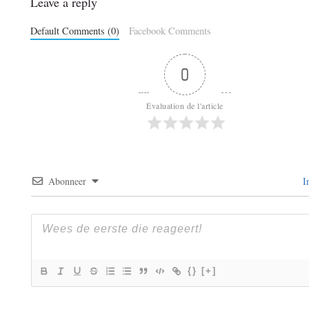
Leave a reply
Default Comments (0)
Facebook Comments
0
Évaluation de l'article
Abonneer
I
{}
[+]