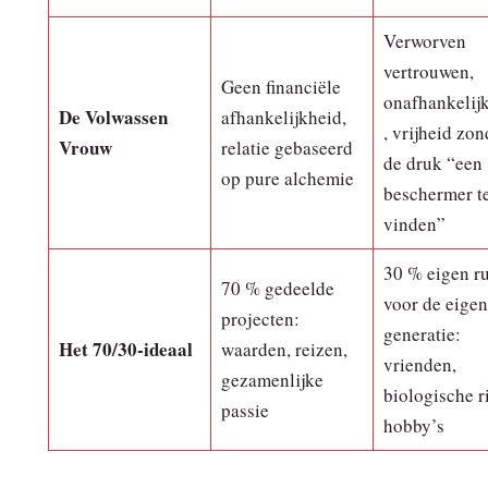
Verworven
vertrouwen,
Geen financiële
onafhankelij
De Volwassen
afhankelijkheid,
, vrijheid zon
Vrouw
relatie gebaseerd
de druk “een
op pure alchemie
beschermer t
vinden”
30 % eigen r
70 % gedeelde
voor de eigen
projecten:
generatie:
Het 70/30‑ideaal
waarden, reizen,
vrienden,
gezamenlijke
biologische r
passie
hobby’s