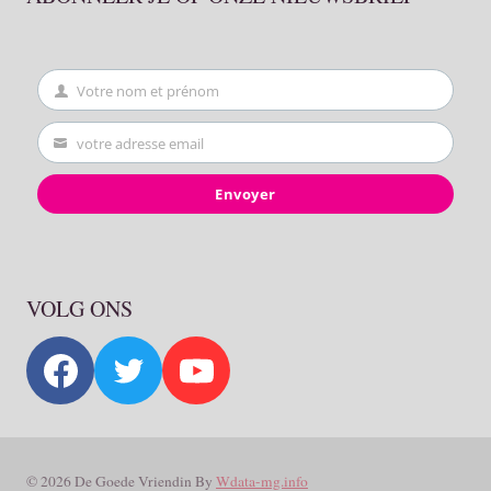
Votre nom et prénom
First
Name
votre adresse email
Your
email
Envoyer
VOLG ONS
© 2026 De Goede Vriendin By
Wdata-mg.info