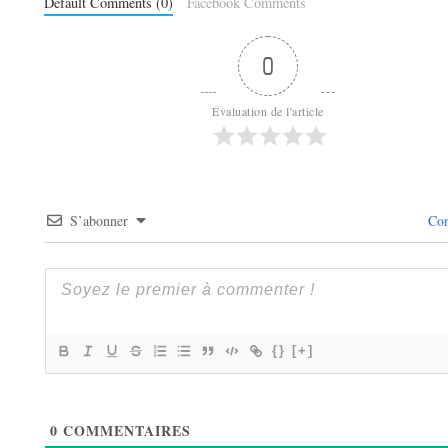
Default Comments (0)
Facebook Comments
0
Évaluation de l'article
S’abonner
Con
{}
[+]
0
COMMENTAIRES