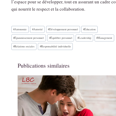
l’espace pour se développer, tout en assurant un cadre 
qui nourrit le respect et la collaboration.
Étiquettes
#
Autonomie
#
Autorité
#
Développement personnel
#
Éducation
de
la
#
Épanouissement personnel
#
Équilibre personnel
#
Leadership
#
Management
publication :
#
Relations sociales
#
Responsabilité individuelle
Publications similaires