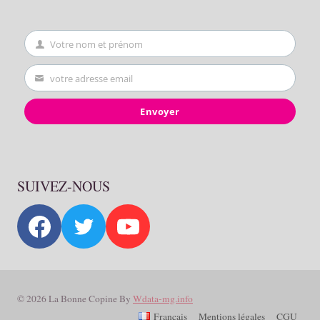
Votre nom et prénom
First
Name
votre adresse email
Your
email
Envoyer
SUIVEZ-NOUS
© 2026 La Bonne Copine By
Wdata-mg.info
Français
Mentions légales
CGU