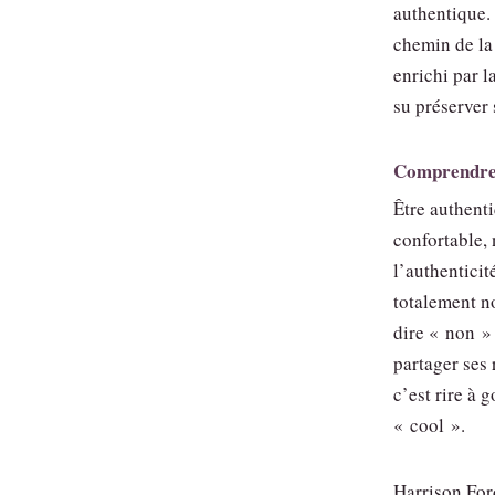
authentique.
chemin de l
enrichi par 
su préserver 
Comprendre l
Être authenti
confortable, 
l’authenticit
totalement n
dire « non » 
partager ses 
c’est rire à 
« cool ».
Harrison Ford