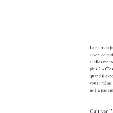
La peur du j
savez, ce pet
si elles me t
plus ? » C’e
quand il évoq
vous : même 
ne l’a pas e
Cultiver l