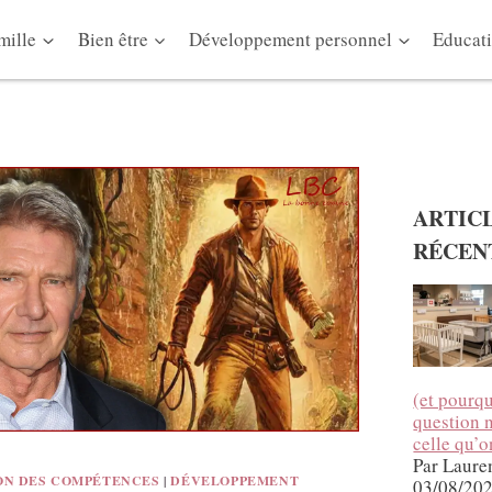
mille
Bien être
Développement personnel
Educati
ARTIC
RÉCEN
(et pourqu
question n
celle qu’o
Par Laure
ON DES COMPÉTENCES
|
DÉVELOPPEMENT
03/08/20