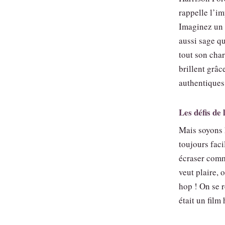
rappelle l’im
Imaginez un i
aussi sage q
tout son cha
brillent grâc
authentiques
Les défis de
Mais soyons h
toujours faci
écraser comm
veut plaire, 
hop ! On se r
était un film