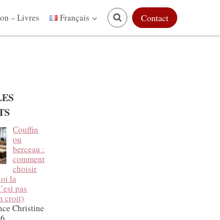
on – Livres
Contact
Français
LES
TS
Couffin
ou
berceau :
comment
choisir
oi la
’est pas
n croit)
nce Christine
26