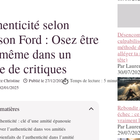
henticité selon
son Ford : Osez être
Désencom
culpabilise
méthode 
-même dans un
alléger ta
tête)
 de critiques
Par Laure
30/07/20
e Christine
Publié le
27/12/2024
02/01/2025
Rebondir 
 matières
échec : ce
vraiment l
thenticité : clé d’une amitié épanouie
Par Laure
ver l’authenticité dans vos amitiés
29/07/20
ienfaits de l’authenticité dans l’amitié