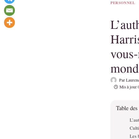
PERSONNEL
L’aut
Harri
vous
monde
Par
Laurenc
Mis à jour
Table des
L’au
Culti
Les b