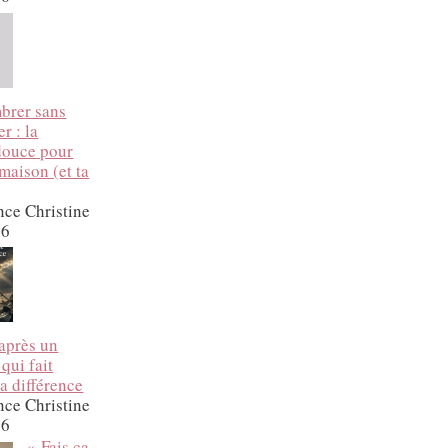
brer sans
r : la
douce pour
 maison (et ta
nce Christine
26
après un
 qui fait
a différence
nce Christine
26
« Fais ça