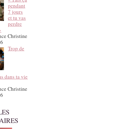
pendant
7 jours
et tu vas
perdre
»
nce Christine
26
Trop de
ns dans ta vie
nce Christine
26
LES
AIRES