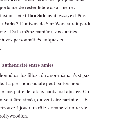
portance de rester fidèle à soi-même.
Han Solo
nstant : et si
avait essayé d’être
Yoda
ue
? L’univers de Star Wars aurait perdu
rme ! De la même manière, vos amitiés
e à vos personnalités uniques et
.
 l’authenticité entre amies
onnêtes, les filles : être soi-même n’est pas
le. La pression sociale peut parfois nous
e une paire de talons hauts mal ajustée. On
on veut être aimée, on veut être parfaite… Et
etrouve à jouer un rôle, comme si notre vie
 hollywoodien.