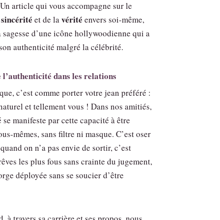
 Un article qui vous accompagne sur le
sincérité
vérité
a
et de la
envers soi-même,
la sagesse d’une icône hollywoodienne qui a
son authenticité malgré la célébrité.
’authenticité dans les relations
que, c’est comme porter votre jean préféré :
naturel et tellement vous ! Dans nos amitiés,
é se manifeste par cette capacité à être
ous-mêmes, sans filtre ni masque. C’est oser
quand on n’a pas envie de sortir, c’est
rêves les plus fous sans crainte du jugement,
gorge déployée sans se soucier d’être
, à travers sa carrière et ses propos, nous