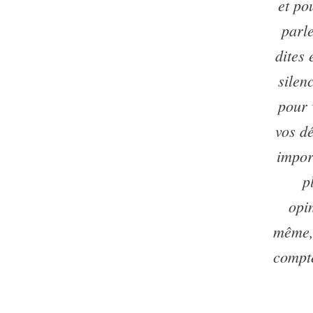
et po
parl
dites 
silen
pour 
vos d
impor
p
opi
même, 
compte