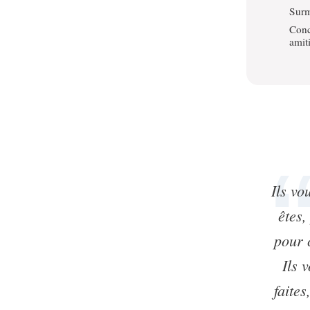
Surm
Conc
amit
Ils vo
êtes,
pour 
Ils 
faite