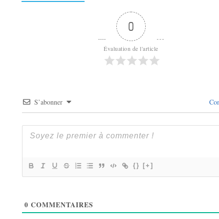
0
Évaluation de l'article
S’abonner
Con
{}
[+]
0
COMMENTAIRES