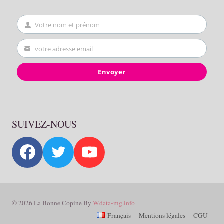
Votre nom et prénom
First
Name
votre adresse email
Your
email
Envoyer
SUIVEZ-NOUS
© 2026 La Bonne Copine By
Wdata-mg.info
Français
Mentions légales
CGU