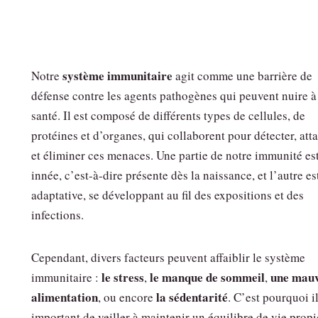
système immunitaire
Notre
agit comme une barrière de
défense contre les agents pathogènes qui peuvent nuire à
santé. Il est composé de différents types de cellules, de
protéines et d’organes, qui collaborent pour détecter, att
et éliminer ces menaces. Une partie de notre immunité es
innée, c’est-à-dire présente dès la naissance, et l’autre es
adaptative, se développant au fil des expositions et des
infections.
Cependant, divers facteurs peuvent affaiblir le système
le stress
le manque de sommeil
une mauv
immunitaire :
,
,
alimentation
la sédentarité
, ou encore
. C’est pourquoi il
important de veiller à maintenir un équilibre de vie prop