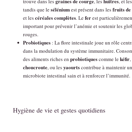
graines de courge
huîtres
trouve dans les
, les
, et le
sélénium
fruits d
tandis que le
est présent dans les
céréales complètes
fer
et les
. Le
est particulièremen
important pour prévenir l’anémie et soutenir les glo
rouges.
Probiotiques
: La flore intestinale joue un rôle centr
dans la modulation du système immunitaire. Cons
probiotiques
kéfir
des aliments riches en
comme le
,
choucroute
yaourts
, ou les
contribue à maintenir u
microbiote intestinal sain et à renforcer l’immunité.
Hygiène de vie et gestes quotidiens