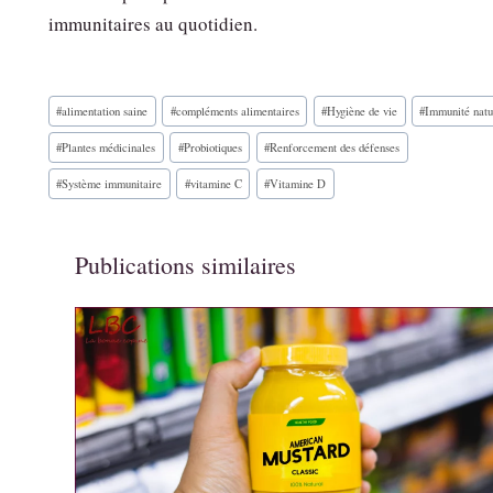
immunitaires au quotidien.
Étiquettes
#
alimentation saine
#
compléments alimentaires
#
Hygiène de vie
#
Immunité natu
de
la
#
Plantes médicinales
#
Probiotiques
#
Renforcement des défenses
publication :
#
Système immunitaire
#
vitamine C
#
Vitamine D
Publications similaires