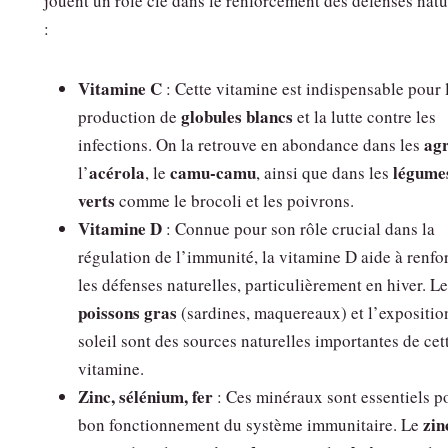
jouent un rôle clé dans le renforcement des défenses natu
:
Vitamine C
: Cette vitamine est indispensable pour 
globules blancs
production de
et la lutte contre les
ag
infections. On la retrouve en abondance dans les
acérola
camu-camu
légume
l’
, le
, ainsi que dans les
verts
comme le brocoli et les poivrons.
Vitamine D
: Connue pour son rôle crucial dans la
régulation de l’immunité, la vitamine D aide à renfo
les défenses naturelles, particulièrement en hiver. L
poissons gras
(sardines, maquereaux) et l’expositio
soleil sont des sources naturelles importantes de cet
vitamine.
Zinc, sélénium, fer
: Ces minéraux sont essentiels p
zin
bon fonctionnement du système immunitaire. Le