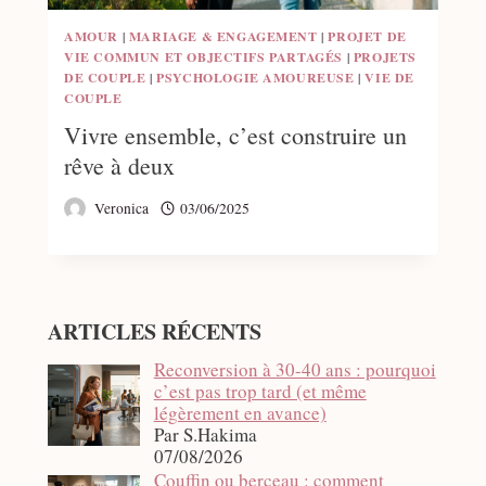
AMOUR
|
MARIAGE & ENGAGEMENT
|
PROJET DE
VIE COMMUN ET OBJECTIFS PARTAGÉS
|
PROJETS
DE COUPLE
|
PSYCHOLOGIE AMOUREUSE
|
VIE DE
COUPLE
Vivre ensemble, c’est construire un
rêve à deux
Veronica
03/06/2025
ARTICLES RÉCENTS
Reconversion à 30-40 ans : pourquoi
c’est pas trop tard (et même
légèrement en avance)
Par S.Hakima
07/08/2026
Couffin ou berceau : comment