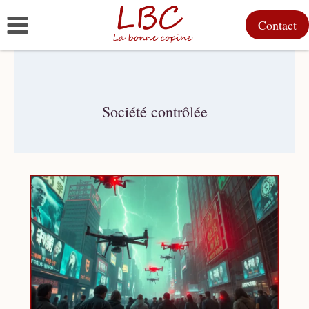
Aller
Contact
au
contenu
Société contrôlée