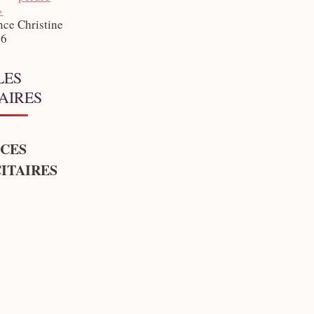
»
nce Christine
26
LES
AIRES
CES
ITAIRES