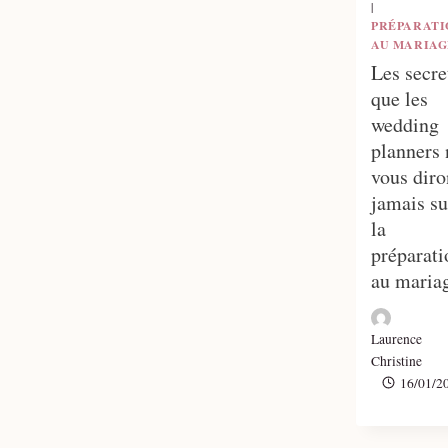
|
PRÉPARATI
AU MARIAG
Les secre
que les
wedding
planners 
vous diro
jamais su
la
préparati
au maria
Laurence
Christine
16/01/2