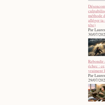
Désencom
culpabilise
méthode 
alléger ta
tête)
Par Laure
30/07/20
Rebondir 
échec : ce
vraiment l
Par Laure
29/07/20