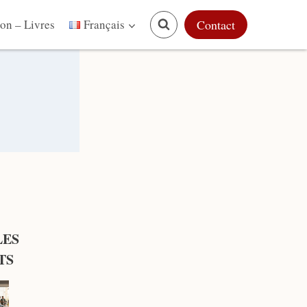
on – Livres
Contact
Français
LES
TS