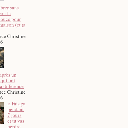
brer sans
r : la
douce pour
 maison (et ta
nce Christine
26
après un
 qui fait
a différence
nce Christine
26
« Fais ça
pendant
7 jours
et tu vas
perdre