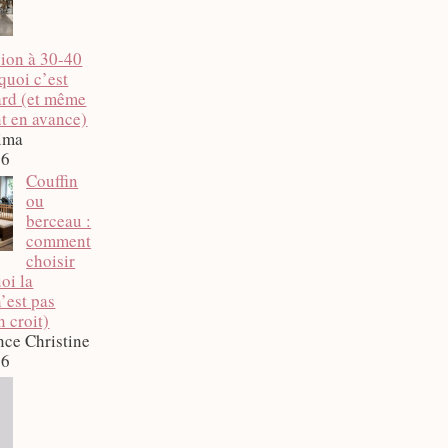
ion à 30-40
quoi c’est
tard (et même
t en avance)
ima
26
Couffin
ou
berceau :
comment
choisir
oi la
’est pas
n croit)
nce Christine
26