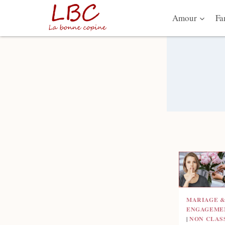
Aller
Amour
Fa
au
contenu
MARIAGE 
ENGAGEME
|
NON CLAS