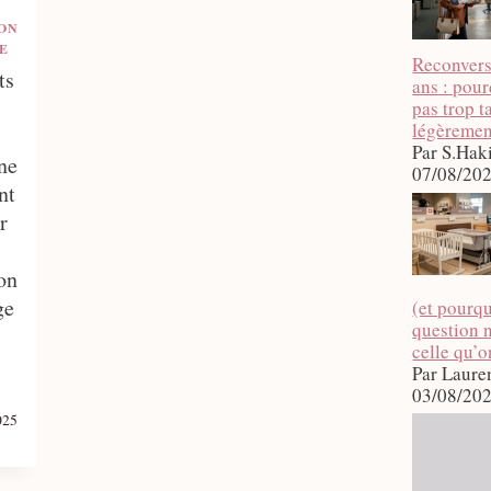
ON
E
Reconvers
ts
ans : pour
pas trop 
légèremen
Par S.Hak
ne
07/08/20
nt
r
on
ge
(et pourqu
question n
celle qu’o
Par Laure
03/08/20
025