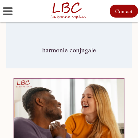
Aller
Contact
au
contenu
harmonie conjugale