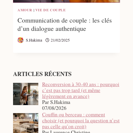
AMOUR
|
VIE DE COUPLE
Communication de couple : les clés
d’un dialogue authentique
S.Hakima
21/02/2025
ARTICLES RÉCENTS
Reconversion à 30-40 ans : pourquoi
c’est pas trop tard (et même
légèrement en avance)
Par S.Hakima
07/08/2026
Couffin ou berceau : comment
choisir (et pourquoi la question n’est
pas celle qu’on croit)
Par Laurence Christine