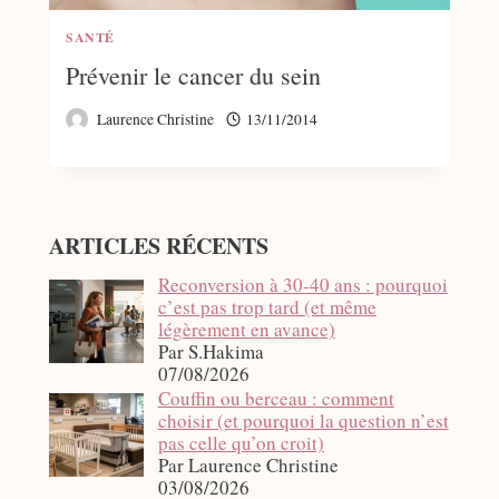
SANTÉ
Prévenir le cancer du sein
Laurence Christine
13/11/2014
ARTICLES RÉCENTS
Reconversion à 30-40 ans : pourquoi
c’est pas trop tard (et même
légèrement en avance)
Par S.Hakima
07/08/2026
Couffin ou berceau : comment
choisir (et pourquoi la question n’est
pas celle qu’on croit)
Par Laurence Christine
03/08/2026