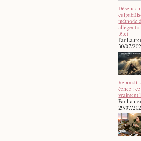
Désencom
culpabilise
méthode 
alléger ta
tête)
Par Laure
30/07/20
Rebondir 
échec : ce
vraiment l
Par Laure
29/07/20