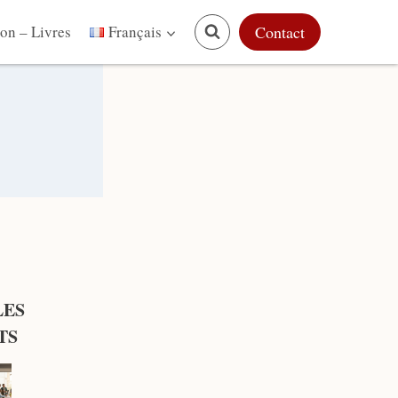
on – Livres
Contact
Français
LES
TS