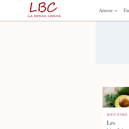
Aller
Amour
Fa
au
contenu
BIEN ÊTRE
Les