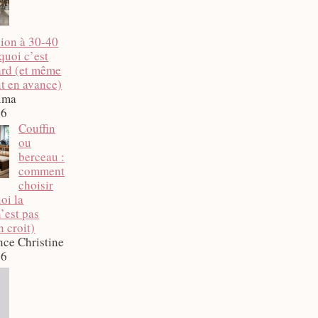
ion à 30-40
quoi c’est
tard (et même
t en avance)
ima
26
Couffin
ou
berceau :
comment
choisir
oi la
’est pas
n croit)
nce Christine
26