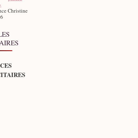
»
nce Christine
26
LES
AIRES
CES
ITAIRES