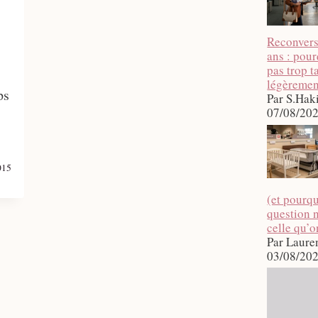
Reconvers
ans : pour
pas trop 
légèremen
ps
Par S.Hak
07/08/20
015
(et pourqu
question n
celle qu’o
Par Laure
03/08/20