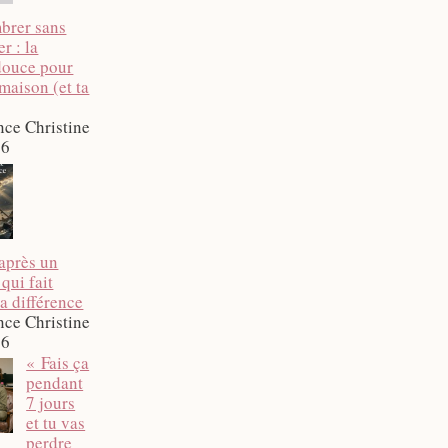
brer sans
r : la
douce pour
 maison (et ta
nce Christine
26
après un
 qui fait
a différence
nce Christine
26
« Fais ça
pendant
7 jours
et tu vas
perdre