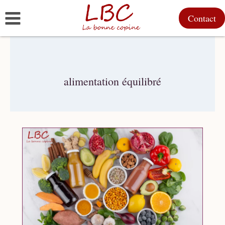
Aller
Contact
au
contenu
alimentation équilibré