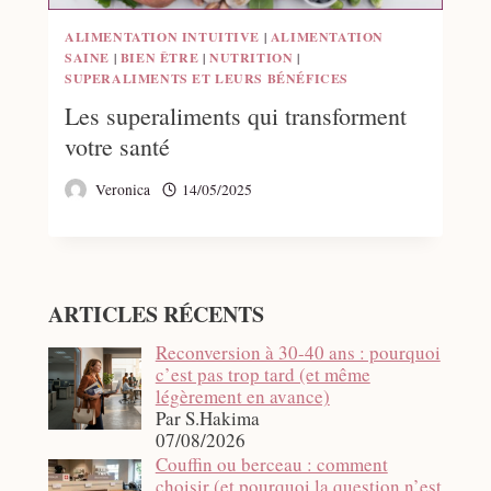
ALIMENTATION INTUITIVE
|
ALIMENTATION
SAINE
|
BIEN ÊTRE
|
NUTRITION
|
SUPERALIMENTS ET LEURS BÉNÉFICES
Les superaliments qui transforment
votre santé
Veronica
14/05/2025
ARTICLES RÉCENTS
Reconversion à 30-40 ans : pourquoi
c’est pas trop tard (et même
légèrement en avance)
Par S.Hakima
07/08/2026
Couffin ou berceau : comment
choisir (et pourquoi la question n’est