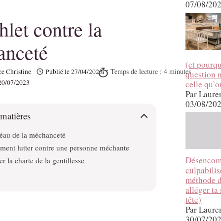
07/08/20
let contre la
anceté
(et pourqu
e Christine
Publié le
27/04/2023
question n
20/07/2023
celle qu’o
Par Laure
03/08/20
 matières
léau de la méchanceté
ent lutter contre une personne méchante
Désencom
r la charte de la gentillesse
culpabilise
méthode 
alléger ta
tête)
Par Laure
30/07/20