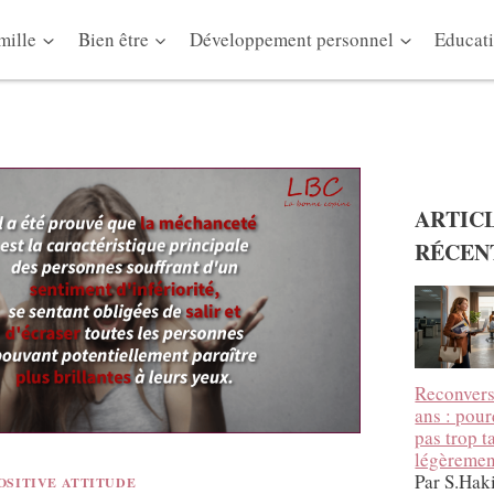
mille
Bien être
Développement personnel
Educati
ARTIC
RÉCEN
Reconvers
ans : pour
pas trop 
légèremen
Par S.Hak
OSITIVE ATTITUDE