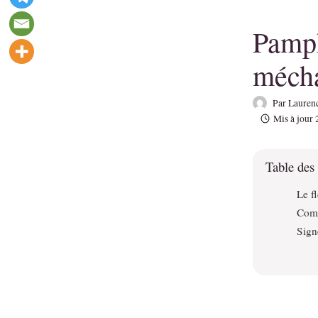
Pamph
méch
Par
Laurenc
Mis à jour
Table des
Le f
Comm
Signe