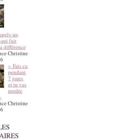
après un
 qui fait
a différence
nce Christine
26
« Fais ça
pendant
7 jours
et tu vas
perdre
»
nce Christine
26
LES
AIRES