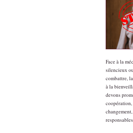
Face à la mé
silencieux ou
combattre, l
à la bienveil
devons promo
coopération,
changement, 
responsables