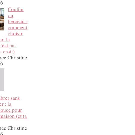
26
Couffin
ou
berceau :
comment
choisir
oi la
’est pas
n croit)
nce Christine
26
brer sans
r : la
douce pour
 maison (et ta
nce Christine
26