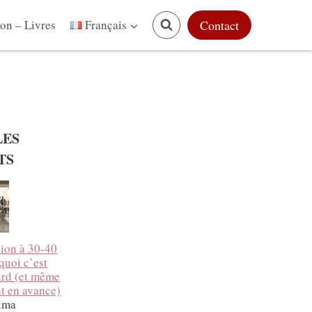
on – Livres
Contact
Français
LES
TS
ion à 30-40
quoi c’est
tard (et même
t en avance)
ima