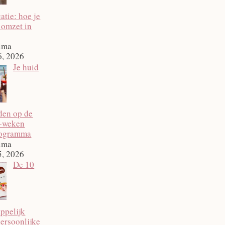
tie: hoe je
 omzet in
ima
6, 2026
Je huid
den op de
2‑weken
rogramma
ima
5, 2026
De 10
ppelijk
ersoonlijke