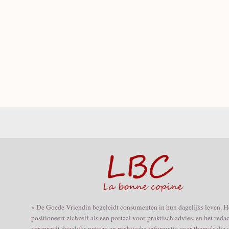
« De Goede Vriendin begeleidt consumenten in hun dagelijks leven. H
positioneert zichzelf als een portaal voor praktisch advies, en het reda
verspreidt dagelijks nuttige en praktische informatie over thema’s die