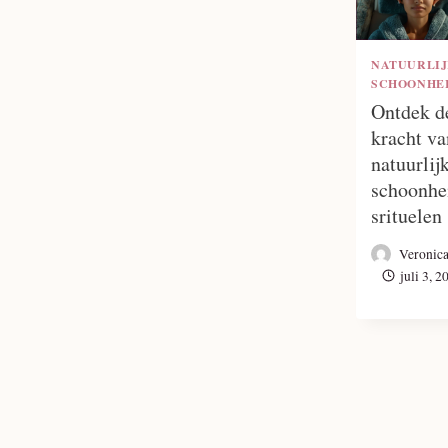
NATUURLI
SCHOONHE
Ontdek d
kracht va
natuurlij
schoonhe
srituelen
Veronic
juli 3, 2