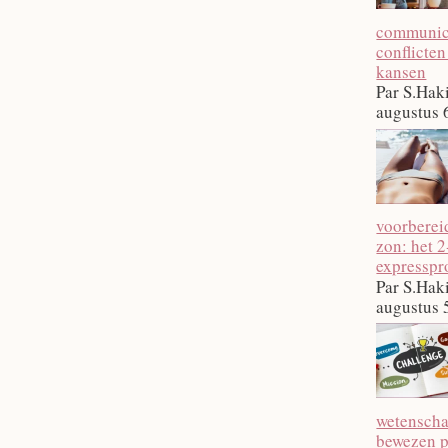
communica
conflicten
kansen
Par S.Hak
augustus 
voorberei
zon: het 
expressp
Par S.Hak
augustus 
wetenscha
bewezen p