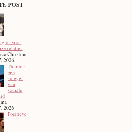
TE POST
e gids voor
ze relaties
nce Christine
7, 2026
Titanic :
een
spiegel
van
sociale
eid
ima
7, 2026
Positieve