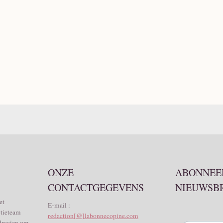
ONZE
ABONNEER
CONTACTGEGEVENS
NIEUWSB
et
E-mail :
ctieteam
redaction[@]labonnecopine.com
 draaien om