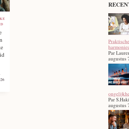
RECEN
JKE
ID
e
n
Praktisch
ke
harmonieu
Par Laure
id
augustus 
a
026
ongelijkh
Par S.Hak
augustus 