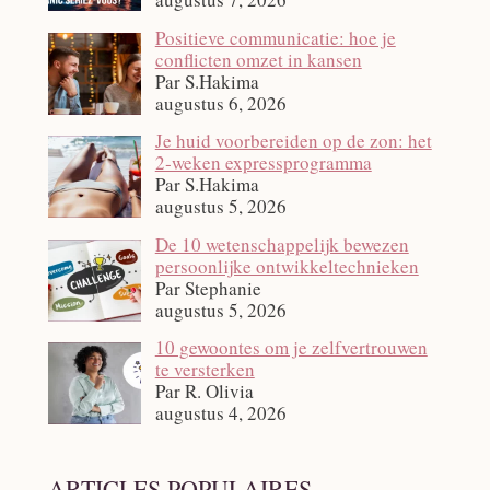
Positieve communicatie: hoe je
conflicten omzet in kansen
Par S.Hakima
augustus 6, 2026
Je huid voorbereiden op de zon: het
2‑weken expressprogramma
Par S.Hakima
augustus 5, 2026
De 10 wetenschappelijk bewezen
persoonlijke ontwikkeltechnieken
Par Stephanie
augustus 5, 2026
10 gewoontes om je zelfvertrouwen
te versterken
Par R. Olivia
augustus 4, 2026
ARTICLES POPULAIRES