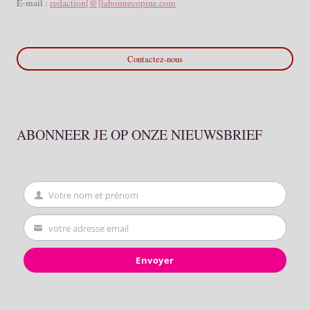
E-mail :
redaction[@]labonnecopine.com
Contactez-nous
ABONNEER JE OP ONZE NIEUWSBRIEF
Votre nom et prénom
First
Name
votre adresse email
Your
email
Envoyer