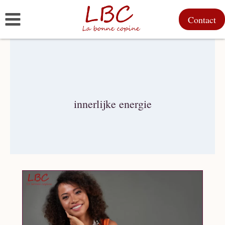
Doorgaan
Contact
naar
inhoud
innerlijke energie