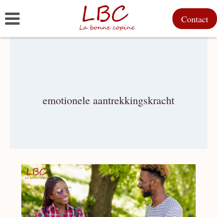
Doorgaan
Contact
naar
inhoud
emotionele aantrekkingskracht