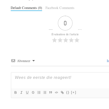
Default Comments (0)
Facebook Comments
0
Évaluation de l'article
Abonneer
I
{}
[+]