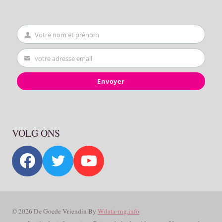
Votre nom et prénom
First
Name
votre adresse email
Your
email
Envoyer
VOLG ONS
© 2026 De Goede Vriendin By
Wdata-mg.info