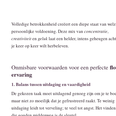
Volledige betrokkenheid creëert een diepe staat van welz
persoonlijke voldoening. Deze mix van
concentratie
,
creativiteit
en
geluk
laat een helder, intens geheugen acht
je keer op keer wilt herbeleven.
fl
Onmisbare voorwaarden voor een perfecte
ervaring
1. Balans tussen uitdaging en vaardigheid
De gekozen taak moet uitdagend genoeg zijn om je te boe
maar niet zo moeilijk dat je gefrustreerd raakt. Te weinig
uitdaging leidt tot verveling; te veel tot angst. Het vinde
die gouden middenweg is de sleutel.