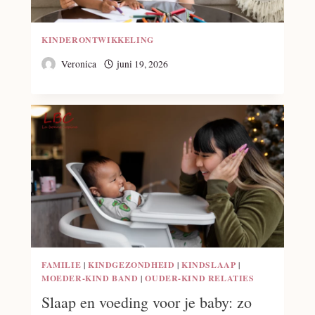
KINDERONTWIKKELING
Veronica
juni 19, 2026
FAMILIE
|
KINDGEZONDHEID
|
KINDSLAAP
|
MOEDER-KIND BAND
|
OUDER-KIND RELATIES
Slaap en voeding voor je baby: zo