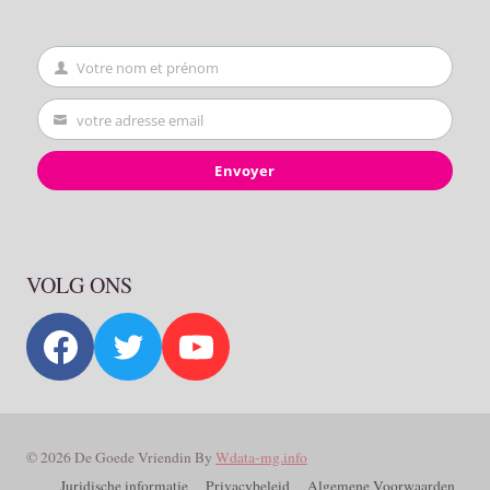
Votre nom et prénom
First
Name
votre adresse email
Your
email
Envoyer
VOLG ONS
© 2026 De Goede Vriendin By
Wdata-mg.info
Juridische informatie
Privacybeleid
Algemene Voorwaarden