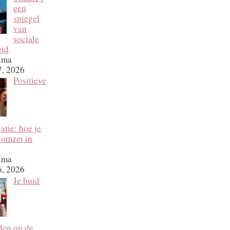
een
spiegel
van
sociale
eid
ima
7, 2026
Positieve
tie: hoe je
 omzet in
ima
6, 2026
Je huid
den op de