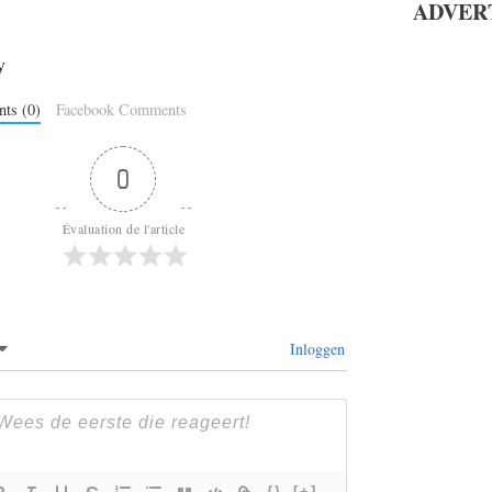
ADVER
y
ts (0)
Facebook Comments
0
Évaluation de l'article
Inloggen
{}
[+]