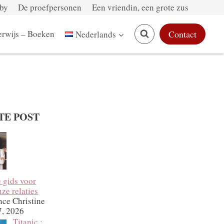
by
De proefpersonen
Een vriendin, een grote zus
rwijs – Boeken
Contact
Nederlands
TE POST
e gids voor
ze relaties
nce Christine
7, 2026
Titanic :