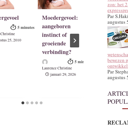
zon: het 
expressp
Par S.Hak
rgevoel
Moedergevoel:
Zintuiglijk
augustus 
aangeboren
ontwikkeli
instinct of
baby
Christine
stus 25, 2010
groeiende
verbinding?
Laurence Christin
wetenscha
maart 14, 20
bewezen p
ontwikkel
Laurence Christine
Par Steph
januari 29, 2026
augustus 
ARTIC
POPUL
RECLA