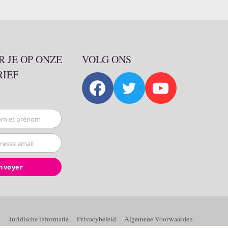
 JE OP ONZE
VOLG ONS
RIEF
om et prénom
resse email
nvoyer
Juridische informatie
Privacybeleid
Algemene Voorwaarden