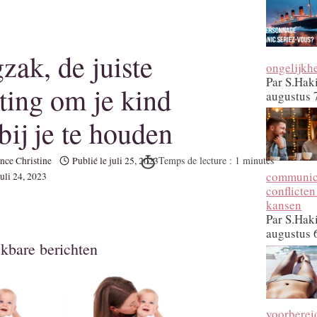
zak, de juiste
ongelijkh
Par S.Hak
sting om je kind
augustus 
bij je te houden
nce Christine
Publié le
juli 25, 2023
communica
juli 24, 2023
conflicten
kansen
Par S.Hak
augustus 
jkbare berichten
voorberei