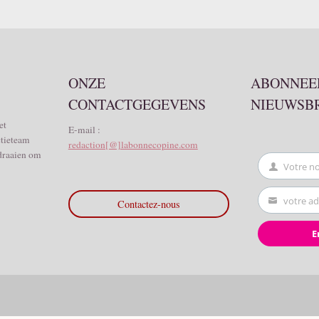
ONZE
ABONNEER
CONTACTGEGEVENS
NIEUWSB
et
E-mail :
ctieteam
redaction[@]labonnecopine.com
 draaien om
Votre n
First
Name
votre ad
Contactez-nous
Your
email
E