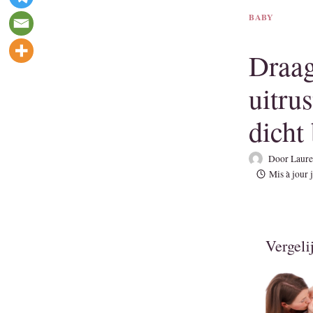
BABY
Draag
uitru
dicht 
Door
Laure
Mis à jour
Vergeli