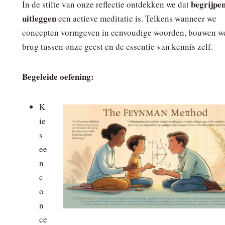
begrijpe
In de stilte van onze reflectie ontdekken we dat
uitleggen
een actieve meditatie is. Telkens wanneer we
concepten vormgeven in eenvoudige woorden, bouwen w
brug tussen onze geest en de essentie van kennis zelf.
Begeleide oefening:
K
ie
s
ee
n
c
o
n
ce