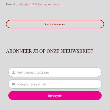
E-mail :
redaction[@]labonnecopine.com
Contactez-nous
ABONNEER JE OP ONZE NIEUWSBRIEF
Votre nom et prénom
First
Name
votre adresse email
Your
email
Envoyer