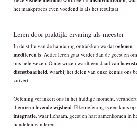
visuele methode
transformatietool
Deze
wordt een
, waa
het maakproces even voedend is als het resultaat.
Leren door praktijk: ervaring als meester
oefenen
In de stilte van de handeling ontdekken we dat
mediteren
is. Actief leren gaat verder dan de geest en o
bewust
ons hele wezen. Onderwijzen wordt een daad van
dienstbaarheid
, waarbij het delen van onze kennis ons b
zuivert.
Oefening verankert ons in het huidige moment, verandert
levende wijsheid
theorie in
. Elke oefening is een kans op
integratie
, waar lichaam, geest en hart samenkomen in h
handelen van leren.