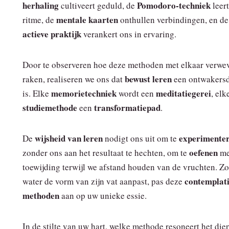
herhaling
Pomodoro-techniek
cultiveert geduld, de
leert
mentale kaarten
ritme, de
onthullen verbindingen, en de
actieve praktijk
verankert ons in ervaring.
Door te observeren hoe deze methoden met elkaar verwe
bewust leren
raken, realiseren we ons dat
een ontwakers
memorietechniek
meditatiegerei
is. Elke
wordt een
, elk
studiemethode
transformatiepad
een
.
wijsheid van leren
experimente
De
nodigt ons uit om te
oefenen
zonder ons aan het resultaat te hechten, om te
me
toewijding terwijl we afstand houden van de vruchten. Zo
contemplat
water de vorm van zijn vat aanpast, pas deze
methoden
aan op uw unieke essie.
In de stilte van uw hart, welke methode resoneert het die