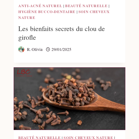
ANTI-ACNÉ NATUREL
|
BEAUTÉ NATURELLE
|
HYGIÈNE BUCCO-DENTAIRE
|
SOIN CHEVEUX
NATURE
Les bienfaits secrets du clou de
girofle
R. Olivia
29/01/2025
BEAUTÉ NATURELLE
|
SOIN CHEVEUX NATURE
|