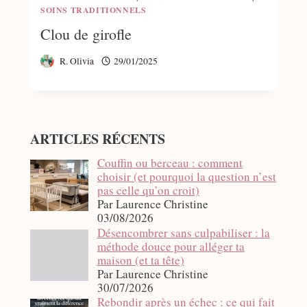
SOINS TRADITIONNELS
Clou de girofle
R. Olivia
29/01/2025
ARTICLES RÉCENTS
Couffin ou berceau : comment
choisir (et pourquoi la question n’est
pas celle qu’on croit)
Par Laurence Christine
03/08/2026
Désencombrer sans culpabiliser : la
méthode douce pour alléger ta
maison (et ta tête)
Par Laurence Christine
30/07/2026
Rebondir après un échec : ce qui fait