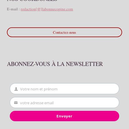
E-mail :
redaction[@]labonnecopine.com
Contactez-nous
ABONNEZ-VOUS À LA NEWSLETTER
Votre nom et prénom
First
Name
votre adresse email
Your
email
Envoyer