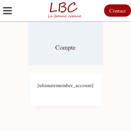
Aller
Contact
au
contenu
Compte
[ultimatemember_account]